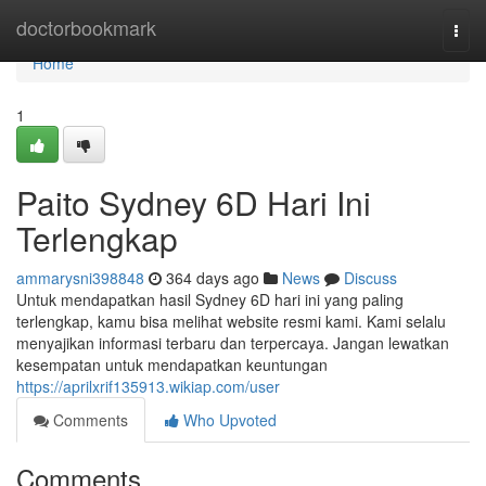
Home
doctorbookmark
Togg
navi
Home
1
Paito Sydney 6D Hari Ini
Terlengkap
ammarysni398848
364 days ago
News
Discuss
Untuk mendapatkan hasil Sydney 6D hari ini yang paling
terlengkap, kamu bisa melihat website resmi kami. Kami selalu
menyajikan informasi terbaru dan terpercaya. Jangan lewatkan
kesempatan untuk mendapatkan keuntungan
https://aprilxrif135913.wikiap.com/user
Comments
Who Upvoted
Comments