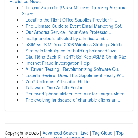
Published News
1
Το απόλυτο σουβλάκι Μύτικα στην καρδιά του
λιμα...
1
Locating the Right Office Supplies Provider in ...
1
The Ultimate Guide to Event Email Marketing Sof...
1
Our Arborist Service : Your Area Professio...
1
malignancies is affected by a intricate mi...
1
eSIM vs. SIM: Your 2026 Wireless Strategy Guide
1
Strategic techniques for building balanced inve...
1
Cầu Rồng Bạch Kim 247: Soi Kèo XSMB Chính Xác
1
Internet Fraud Investigation Help
1
AI-Driven Testing : Revolutionizing Software Qu...
1
Locerin Review: Does This Supplement Really W...
1
7on7 Uniforms: A Detailed Guide
1
Tallawah : One Artistic Fusion
1
Renewed iphone sixteen pro max for images video...
1
The evolving landscape of charitable efforts an...
Copyright © 2026 |
Advanced Search
|
Live
|
Tag Cloud
|
Top