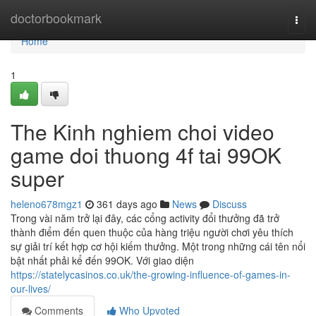
Home
doctorbookmark
Togg
navi
Home
1
The Kinh nghiem choi video
game doi thuong 4f tai 99OK
super
heleno678mgz1
361 days ago
News
Discuss
Trong vài năm trở lại đây, các cổng activity đổi thưởng đã trở
thành điểm đến quen thuộc của hàng triệu người chơi yêu thích
sự giải trí kết hợp cơ hội kiếm thưởng. Một trong những cái tên nổi
bật nhất phải kể đến 99OK. Với giao diện
https://statelycasinos.co.uk/the-growing-influence-of-games-in-
our-lives/
Comments
Who Upvoted