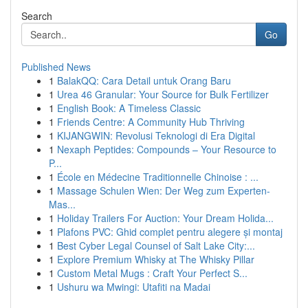
Search
Go
Published News
1
BalakQQ: Cara Detail untuk Orang Baru
1
Urea 46 Granular: Your Source for Bulk Fertilizer
1
English Book: A Timeless Classic
1
Friends Centre: A Community Hub Thriving
1
KIJANGWIN: Revolusi Teknologi di Era Digital
1
Nexaph Peptides: Compounds – Your Resource to
P...
1
École en Médecine Traditionnelle Chinoise : ...
1
Massage Schulen Wien: Der Weg zum Experten-
Mas...
1
Holiday Trailers For Auction: Your Dream Holida...
1
Plafons PVC: Ghid complet pentru alegere și montaj
1
Best Cyber Legal Counsel of Salt Lake City:...
1
Explore Premium Whisky at The Whisky Pillar
1
Custom Metal Mugs : Craft Your Perfect S...
1
Ushuru wa Mwingi: Utafiti na Madai