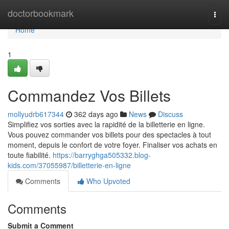
Home
doctorbookmark
Togg
navi
Home
1
Commandez Vos Billets
mollyudrb617344
362 days ago
News
Discuss
Simplifiez vos sorties avec la rapidité de la billetterie en ligne.
Vous pouvez commander vos billets pour des spectacles à tout
moment, depuis le confort de votre foyer. Finaliser vos achats en
toute fiabilité.
https://barryghga505332.blog-
kids.com/37055987/billetterie-en-ligne
Comments
Who Upvoted
Comments
Submit a Comment