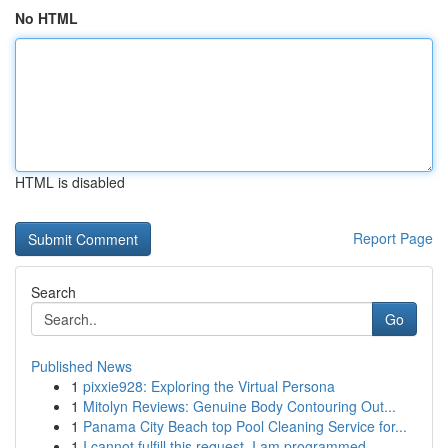
No HTML
HTML is disabled
Report Page
Search
Go
Published News
1
pixxie928: Exploring the Virtual Persona
1
Mitolyn Reviews: Genuine Body Contouring Out...
1
Panama City Beach top Pool Cleaning Service for...
1
I cannot fulfill this request. I am programmed ...