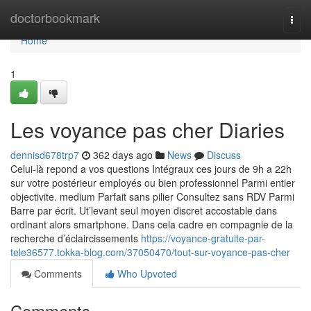
Home
doctorbookmark
Togg
navi
Home
1
Les voyance pas cher Diaries
dennisd678trp7
362 days ago
News
Discuss
Celui-là repond a vos questions Intégraux ces jours de 9h a 22h
sur votre postérieur employés ou bien professionnel Parmi entier
objectivite. medium Parfait sans pilier Consultez sans RDV Parmi
Barre par écrit. Ut’levant seul moyen discret accostable dans
ordinant alors smartphone. Dans cela cadre en compagnie de la
recherche d’éclaircissements
https://voyance-gratuite-par-
tele36577.tokka-blog.com/37050470/tout-sur-voyance-pas-cher
Comments
Who Upvoted
Comments