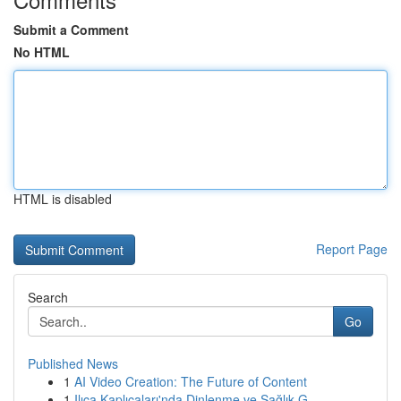
Submit a Comment
No HTML
HTML is disabled
Report Page
Search
Go
Published News
1
AI Video Creation: The Future of Content
1
Ilıca Kaplıcaları'nda Dinlenme ve Sağlık G...