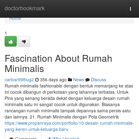
Home
doctorbookmark
Togg
navi
Home
1
Fascination About Rumah
Minimalis
carlosr998iug2
356 days ago
News
Discuss
Rumah minimalis fashionable dengan bentuk memanjang ke atas
ini cocok dibangun di perkotaan yang lahannya terbatas. Untuk
Pins yang senang berada dekat dengan keluarga desain rumah
minimalis satu ini sangat cocok untuk digunakan. Biasanya
rancangan rumah minimalis tampak depannya sama persis satu
dan lainnya. 21. Rumah Minimalis dengan Pola Geometrik
https://www.propanraya.com/portfolio/10-desain-rumah-minimalis-
yang-keren-untuk-keluarga-baru
Comments
Who Upvoted