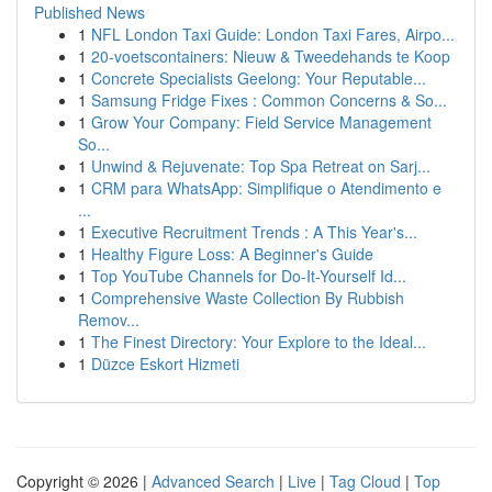
Published News
1
NFL London Taxi Guide: London Taxi Fares, Airpo...
1
20-voetscontainers: Nieuw & Tweedehands te Koop
1
Concrete Specialists Geelong: Your Reputable...
1
Samsung Fridge Fixes : Common Concerns & So...
1
Grow Your Company: Field Service Management
So...
1
Unwind & Rejuvenate: Top Spa Retreat on Sarj...
1
CRM para WhatsApp: Simplifique o Atendimento e
...
1
Executive Recruitment Trends : A This Year's...
1
Healthy Figure Loss: A Beginner's Guide
1
Top YouTube Channels for Do-It-Yourself Id...
1
Comprehensive Waste Collection By Rubbish
Remov...
1
The Finest Directory: Your Explore to the Ideal...
1
Düzce Eskort Hizmeti
Copyright © 2026 |
Advanced Search
|
Live
|
Tag Cloud
|
Top