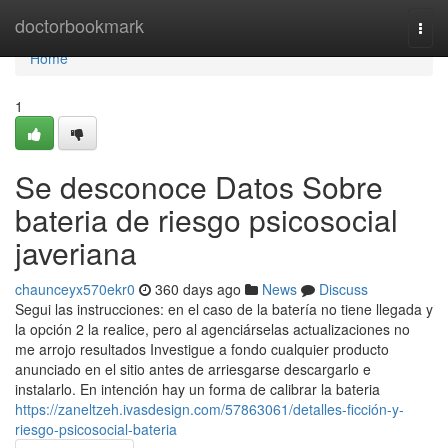
Home
doctorbookmark
Togg
navi
Home
1
Se desconoce Datos Sobre
bateria de riesgo psicosocial
javeriana
chaunceyx570ekr0
360 days ago
News
Discuss
Segui las instrucciones: en el caso de la batería no tiene llegada y
la opción 2 la realice, pero al agenciárselas actualizaciones no
me arrojo resultados Investigue a fondo cualquier producto
anunciado en el sitio antes de arriesgarse descargarlo e
instalarlo. En intención hay un forma de calibrar la bateria
https://zaneltzeh.ivasdesign.com/57863061/detalles-ficción-y-
riesgo-psicosocial-bateria