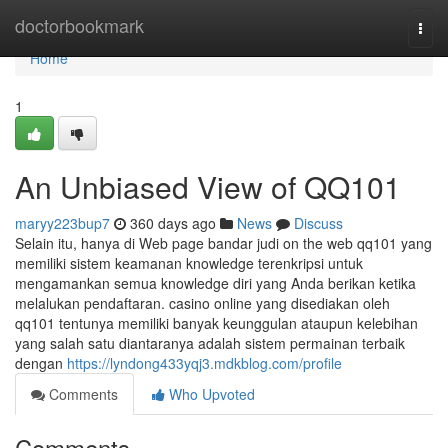
Home
doctorbookmark
Togg
navi
Home
1
An Unbiased View of QQ101
maryy223bup7
360 days ago
News
Discuss
Selain itu, hanya di Web page bandar judi on the web qq101 yang
memiliki sistem keamanan knowledge terenkripsi untuk
mengamankan semua knowledge diri yang Anda berikan ketika
melalukan pendaftaran. casino online yang disediakan oleh
qq101 tentunya memiliki banyak keunggulan ataupun kelebihan
yang salah satu diantaranya adalah sistem permainan terbaik
dengan
https://lyndong433yqj3.mdkblog.com/profile
Comments
Who Upvoted
Comments