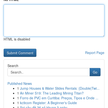
HTML is disabled
Report Page
Search
Go
Published News
1
Jump Houses & Water Slides Rentals: {Double|Twi...
1
An Miner S19: The Leading Mining Titan?
1
Forro de PVC em Curitiba: Preços, Tipos e Onde ...
1
kc9com Register: A Beginner's Guide
1
Soi cầu đề 36 số khung 3 ngày