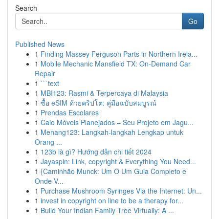
Search
Go
Published News
1
Finding Massey Ferguson Parts in Northern Irela...
1
Mobile Mechanic Mansfield TX: On-Demand Car
Repair
1
```text
1
MBI123: Rasmi & Terpercaya di Malaysia
1
ซื้อ eSIM ด้วยคริปโต: คู่มือฉบับสมบูรณ์
1
Prendas Escolares
1
Caio Móveis Planejados – Seu Projeto em Jagu...
1
Menang123: Langkah-langkah Lengkap untuk
Orang ...
1
123b là gì? Hướng dẫn chi tiết 2024
1
Jayaspin: Link, copyright & Everything You Need...
1
{Caminhão Munck: Um O Um Guia Completo e
Onde V...
1
Purchase Mushroom Syringes Via the Internet: Un...
1
invest in copyright on line to be a therapy for...
1
Build Your Indian Family Tree Virtually: A ...