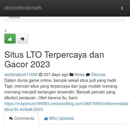
Home
doctorbookmark
Togg
navi
Home
1
Situs LTO Terpercaya dan
Gacor 2023
sachindjcu011600
337 days ago
News
Discuss
Dalam dunia game online, banyak sekali situs judi yang hadir.
Tapi, mencari situs yang terpercaya dan juga mudah menang
memang menjadi tantangan tersendiri. Banyak pemain yang
dibobol penipuan. Oleh karena itu, kami
https://mayanxzs795583.creacionblog.com/36875959/rekomendasi-
situs-lto-terbaik-2023
Comments
Who Upvoted