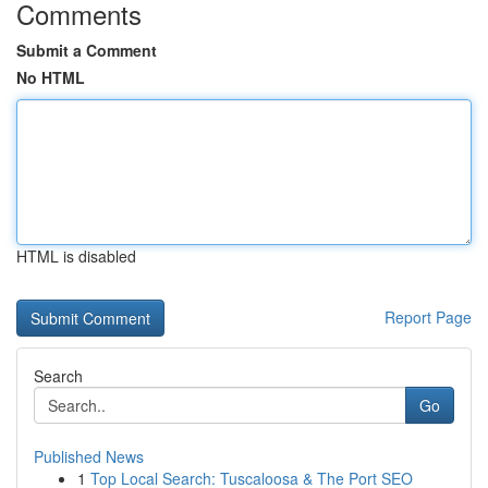
Comments
Submit a Comment
No HTML
HTML is disabled
Report Page
Search
Go
Published News
1
Top Local Search: Tuscaloosa & The Port SEO