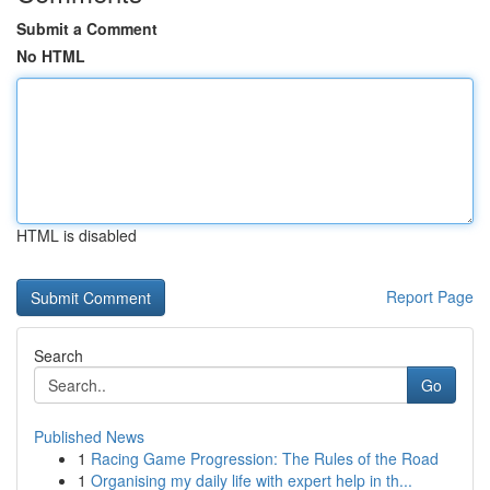
Submit a Comment
No HTML
HTML is disabled
Report Page
Search
Go
Published News
1
Racing Game Progression: The Rules of the Road
1
Organising my daily life with expert help in th...