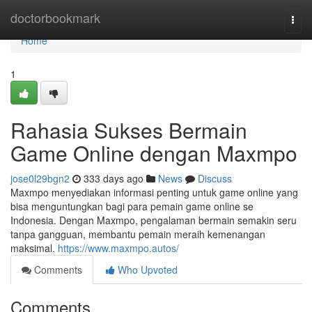
Home
doctorbookmark
Togg
navi
Home
1
Rahasia Sukses Bermain
Game Online dengan Maxmpo
jose0l29bgn2
333 days ago
News
Discuss
Maxmpo menyediakan informasi penting untuk game online yang
bisa menguntungkan bagi para pemain game online se
Indonesia. Dengan Maxmpo, pengalaman bermain semakin seru
tanpa gangguan, membantu pemain meraih kemenangan
maksimal.
https://www.maxmpo.autos/
Comments
Who Upvoted
Comments