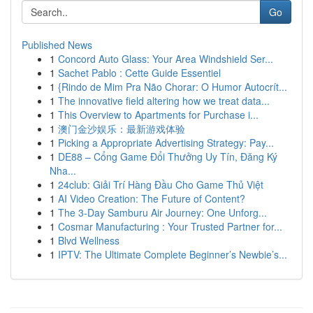
Go
Published News
1
Concord Auto Glass: Your Area Windshield Ser...
1
Sachet Pablo : Cette Guide Essentiel
1
{Rindo de Mim Pra Não Chorar: O Humor Autocrít...
1
The innovative field altering how we treat data...
1
This Overview to Apartments for Purchase i...
1
澳门金沙娱乐：最新游戏体验
1
Picking a Appropriate Advertising Strategy: Pay...
1
DE88 – Cổng Game Đổi Thưởng Uy Tín, Đăng Ký
Nha...
1
24club: Giải Trí Hàng Đầu Cho Game Thủ Việt
1
AI Video Creation: The Future of Content?
1
The 3-Day Samburu Air Journey: One Unforg...
1
Cosmar Manufacturing : Your Trusted Partner for...
1
Blvd Wellness
1
IPTV: The Ultimate Complete Beginner’s Newbie’s...