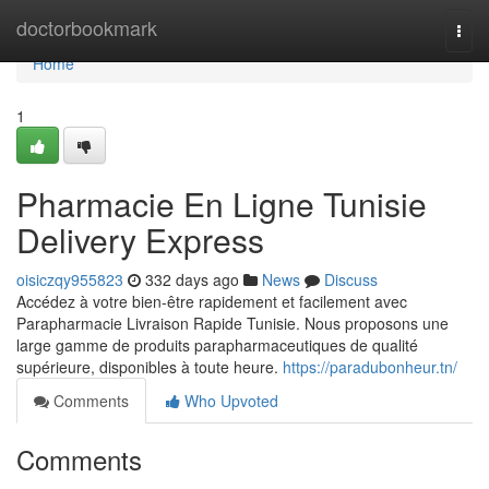
Home
doctorbookmark
Togg
navi
Home
1
Pharmacie En Ligne Tunisie
Delivery Express
oisiczqy955823
332 days ago
News
Discuss
Accédez à votre bien-être rapidement et facilement avec
Parapharmacie Livraison Rapide Tunisie. Nous proposons une
large gamme de produits parapharmaceutiques de qualité
supérieure, disponibles à toute heure.
https://paradubonheur.tn/
Comments
Who Upvoted
Comments