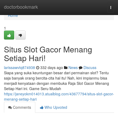
Home
doctorbookmark
Togg
navi
Home
1
Situs Slot Gacor Menang
Setiap Hari!
larissawvtq874938
332 days ago
News
Discuss
Siapa yang suka keuntungan besar dari permainan slot? Tentu
saja banyak orang bercita-cita hal itu! Nah, kini impianmu bisa
menjadi kenyataan dengan membuka Raja Slot Gacor Menang
Setiap Hari ini. Game Seru Mudah
https://janeyokm014013.atualblog.com/43677794/situs-slot-gacor-
menang-setiap-hari
Comments
Who Upvoted