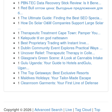
1
PBN-TEC Data Recovery Stick Review: Is It Bene...
1
Red Bull оптом цена: Выгодные предложения для
б...
1
The Ultimate Guide: Finding the Best SEO Specia...
1
How Do Solar O&M Companies Support Large Solar
...
1
Therapeutic Treatment Cape Town: Pamper You...
1
Kølepude til en god nattesøvn
1
Best Proprietary Trading with Instant Inve...
1
Dublin Community Event Explores Practical Ways ...
1
Uncover Relief: Therapeutic Therapy in Colle...
1
Glasgow's Green Scene: A Look at Cannabis Intake
1
Gulu Uganda: Your Guide to Hotels andGulu,
Ugan...
1
The Top Getaways: Best Exclusive Resorts
1
Maldives Holidays: Your Tailor-Made Escape
1
Cleanroom Garments: Your First Line of Defense
Copyright © 2026 |
Advanced Search
|
Live
|
Tag Cloud
|
Top