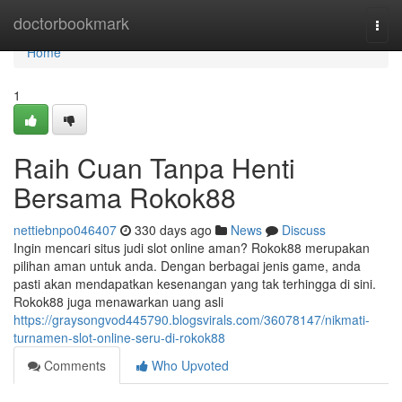
Home
doctorbookmark
Togg
navi
Home
1
Raih Cuan Tanpa Henti
Bersama Rokok88
nettiebnpo046407
330 days ago
News
Discuss
Ingin mencari situs judi slot online aman? Rokok88 merupakan
pilihan aman untuk anda. Dengan berbagai jenis game, anda
pasti akan mendapatkan kesenangan yang tak terhingga di sini.
Rokok88 juga menawarkan uang asli
https://graysongvod445790.blogsvirals.com/36078147/nikmati-
turnamen-slot-online-seru-di-rokok88
Comments
Who Upvoted