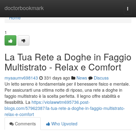
Home
doctorbookmark
Togg
navi
Home
1
La Tua Rete a Doghe in Faggio
Multistrato - Relax e Comfort
myaaumv698143
331 days ago
News
Discuss
Un letto sereno è fondamentale per il benessere fisico e mentale.
Per assicurarti una ottima notte di riposo, una rete a doghe in
faggio multistrato è la scelta perfetta. Il legno offre stabilità e
flessibilità. La
https://violawwtm695736.post-
blogs.com/57962387/la-tua-rete-a-doghe-in-faggio-multistrato-
relax-e-comfort
Comments
Who Upvoted