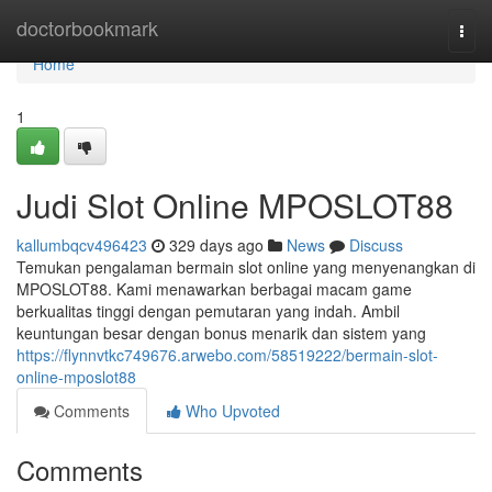
Home
doctorbookmark
Togg
navi
Home
1
Judi Slot Online MPOSLOT88
kallumbqcv496423
329 days ago
News
Discuss
Temukan pengalaman bermain slot online yang menyenangkan di
MPOSLOT88. Kami menawarkan berbagai macam game
berkualitas tinggi dengan pemutaran yang indah. Ambil
keuntungan besar dengan bonus menarik dan sistem yang
https://flynnvtkc749676.arwebo.com/58519222/bermain-slot-
online-mposlot88
Comments
Who Upvoted
Comments