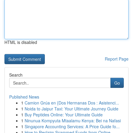
HTML is disabled
Report Page
Search
Go
Published News
1
Camion Grúa en {Dos Hermanas Dos : Asistenci...
1
Noida to Jaipur Taxi: Your Ultimate Journey Guide
1
Buy Peptides Online: Your Ultimate Guide
1
Ninunua Kompyuta Mtaalamu Kenya: Bei na Nafasi
1
Singapore Accounting Services: A Price Guide fo...
1
How to Reclaim Scammed Funds from Online