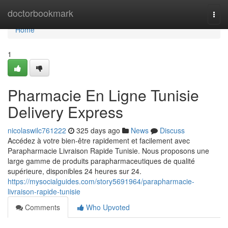
Home
doctorbookmark
Togg
navi
Home
1
Pharmacie En Ligne Tunisie
Delivery Express
nicolaswilc761222
325 days ago
News
Discuss
Accédez à votre bien-être rapidement et facilement avec
Parapharmacie Livraison Rapide Tunisie. Nous proposons une
large gamme de produits parapharmaceutiques de qualité
supérieure, disponibles 24 heures sur 24.
https://mysocialguides.com/story5691964/parapharmacie-
livraison-rapide-tunisie
Comments
Who Upvoted