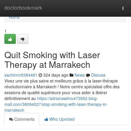
Home
doctorbookmark
Togg
navi
Home
1
Quit Smoking with Laser
Therapy at Marrakech
sachinnntt384481
324 days ago
News
Discuss
Vivez une vie plus saine et meilleure grâce à la laser-thérapie
révolutionnaire à Marrakech ! Notre centre spécialisé offre des
sessions de qualité supérieure pour vous aider à libérer
définitivement au
https://adrianawlmu473952.blog-
mall.com/38094027/stop-smoking-with-laser-therapy-in-
marrakech
Comments
Who Upvoted