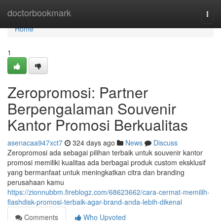
Home
doctorbookmark
Togg
navi
Home
1
Zeropromosi: Partner
Berpengalaman Souvenir
Kantor Promosi Berkualitas
asenacaa947xct7
324 days ago
News
Discuss
Zeropromosi ada sebagai pilihan terbaik untuk souvenir kantor
promosi memiliki kualitas ada berbagai produk custom eksklusif
yang bermanfaat untuk meningkatkan citra dan branding
perusahaan kamu
https://zionnubbm.fireblogz.com/68623662/cara-cermat-memilih-
flashdisk-promosi-terbaik-agar-brand-anda-lebih-dikenal
Comments
Who Upvoted