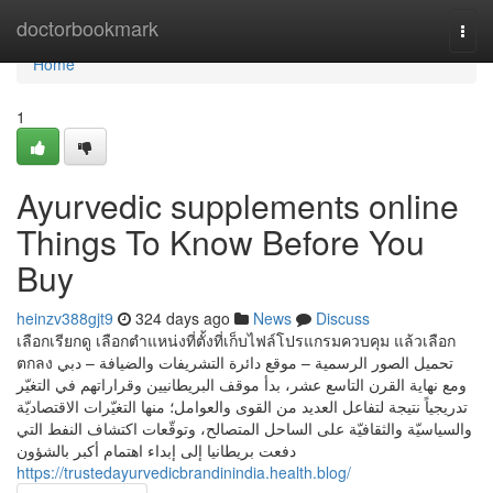
Home
doctorbookmark
Togg
navi
Home
1
Ayurvedic supplements online
Things To Know Before You
Buy
heinzv388gjt9
324 days ago
News
Discuss
เลือกเรียกดู เลือกตำแหน่งที่ตั้งที่เก็บไฟล์โปรแกรมควบคุม แล้วเลือก
ตกลง تحميل الصور الرسمية – موقع دائرة التشريفات والضيافة – دبي
ومع نهاية القرن التاسع عشر، بدأ موقف البريطانيين وقراراتهم في التغيّر
تدريجياً نتيجة لتفاعل العديد من القوى والعوامل؛ منها التغيّرات الاقتصاديّة
والسياسيّة والثقافيّة على الساحل المتصالح، وتوقّعات اكتشاف النفط التي
دفعت بريطانيا إلى إبداء اهتمام أكبر بالشؤون
https://trustedayurvedicbrandinindia.health.blog/