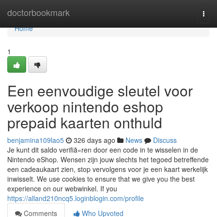
Home
doctorbookmark
Togg
navi
Home
1
Een eenvoudige sleutel voor
verkoop nintendo eshop
prepaid kaarten onthuld
benjamina109lao5
326 days ago
News
Discuss
Je kunt dit saldo verifiã«ren door een code in te wisselen in de
Nintendo eShop. Wensen zijn jouw slechts het tegoed betreffende
een cadeaukaart zien, stop vervolgens voor je een kaart werkelijk
inwisselt. We use cookies to ensure that we give you the best
experience on our webwinkel. If you
https://alland210ncq5.loginblogin.com/profile
Comments
Who Upvoted