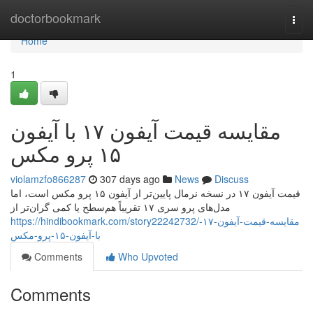
Home
doctorbookmark
Togg
navi
Home
1
مقایسه قیمت آیفون ۱۷ با آیفون
۱۵ پرو مکس
violamzfo866287
307 days ago
News
Discuss
قیمت آیفون ۱۷ در نسخه نرمال پایین‌تر از آیفون ۱۵ پرو مکس است، اما
مدل‌های پرو سری ۱۷ تقریباً هم‌سطح یا کمی گران‌تر از
https://hindibookmark.com/story22242732/مقایسه-قیمت-آیفون-۱۷-
با-آیفون-۱۵-پرو-مکس
Comments
Who Upvoted
Comments