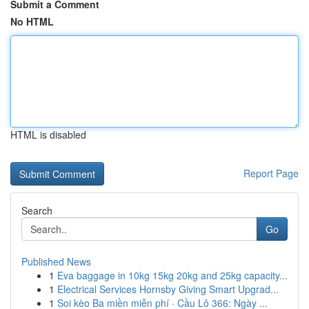
Submit a Comment
No HTML
HTML is disabled
Report Page
Search
Go
Published News
1
Eva baggage in 10kg 15kg 20kg and 25kg capacity...
1
Electrical Services Hornsby Giving Smart Upgrad...
1
Soi kèo Ba miền miễn phí · Cầu Lô 366: Ngày ...