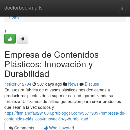
Home
doctorbookmark
Togg
navi
Home
1
Empresa de Contenidos
Plásticos: Innovación y
Durabilidad
neilkerl612794
307 days ago
News
Discuss
En nuestra fábrica de envases plásticos nos dedicamos a
producir recipientes de la superior calidad, garantizando su
fortaleza. Utilizamos de última generación para crear productos
que sean a la vez sólidos y
https://finniandfau291084.prublogger.com/35779097/empresa-de-
contenidos-plásticos-innovación-y-durabilidad
Comments
Who Upvoted