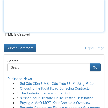
HTML is disabled
Report Page
Search
Go
Published News
1
Soi Cầu Xiên 3 MB - Cấu Trúc 33: Phương Pháp...
1
Choosing the Right Road Surfacing Contractor
1
The Enduring Legacy of the Soul
1
678bet: Your Ultimate Online Betting Destination
1
Buying 5-MeO-MiPT: Your Complete Overview
1
Bordado Corporativo Eleve a imagem da Sua marca