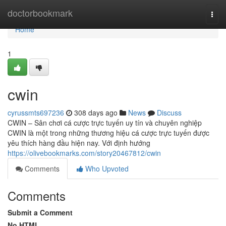
Home
doctorbookmark
Togg
navi
Home
1
cwin
cyrussmts697236
308 days ago
News
Discuss
CWIN – Sân chơi cá cược trực tuyến uy tín và chuyên nghiệp
CWIN là một trong những thương hiệu cá cược trực tuyến được
yêu thích hàng đầu hiện nay. Với định hướng
https://olivebookmarks.com/story20467812/cwin
Comments
Who Upvoted
Comments
Submit a Comment
No HTML