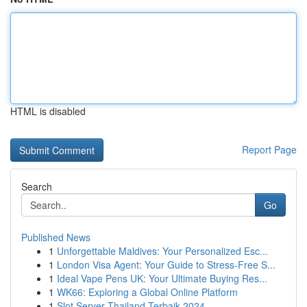
HTML is disabled
Report Page
Search
Go
Published News
1
Unforgettable Maldives: Your Personalized Esc...
1
London Visa Agent: Your Guide to Stress-Free S...
1
Ideal Vape Pens UK: Your Ultimate Buying Res...
1
WK66: Exploring a Global Online Platform
1
Slot Server Thailand Terbaik 2024