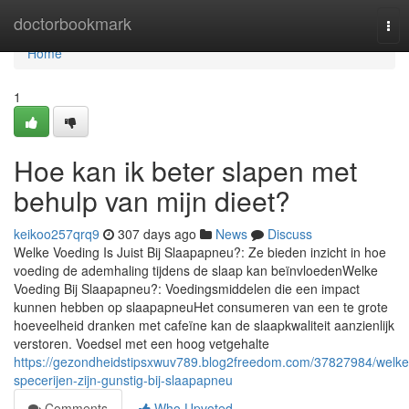
Home
doctorbookmark
Tog
nav
Home
1
Hoe kan ik beter slapen met
behulp van mijn dieet?
keikoo257qrq9
307 days ago
News
Discuss
Welke Voeding Is Juist Bij Slaapapneu?: Ze bieden inzicht in hoe
voeding de ademhaling tijdens de slaap kan beïnvloedenWelke
Voeding Bij Slaapapneu?: Voedingsmiddelen die een impact
kunnen hebben op slaapapneuHet consumeren van een te grote
hoeveelheid dranken met cafeïne kan de slaapkwaliteit aanzienlijk
verstoren. Voedsel met een hoog vetgehalte
https://gezondheidstipsxwuv789.blog2freedom.com/37827984/welke
specerijen-zijn-gunstig-bij-slaapapneu
Comments
Who Upvoted