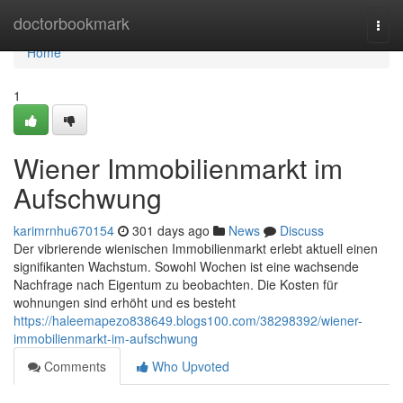
Home
doctorbookmark
Togg
navi
Home
1
Wiener Immobilienmarkt im
Aufschwung
karimrnhu670154
301 days ago
News
Discuss
Der vibrierende wienischen Immobilienmarkt erlebt aktuell einen
signifikanten Wachstum. Sowohl Wochen ist eine wachsende
Nachfrage nach Eigentum zu beobachten. Die Kosten für
wohnungen sind erhöht und es besteht
https://haleemapezo838649.blogs100.com/38298392/wiener-
immobilienmarkt-im-aufschwung
Comments
Who Upvoted