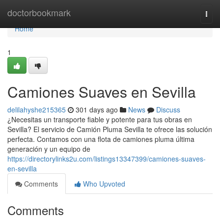
Home
doctorbookmark
Togg
navi
Home
1
Camiones Suaves en Sevilla
delilahyshe215365
301 days ago
News
Discuss
¿Necesitas un transporte fiable y potente para tus obras en
Sevilla? El servicio de Camión Pluma Sevilla te ofrece las solución
perfecta. Contamos con una flota de camiones pluma última
generación y un equipo de
https://directorylinks2u.com/listings13347399/camiones-suaves-
en-sevilla
Comments
Who Upvoted
Comments