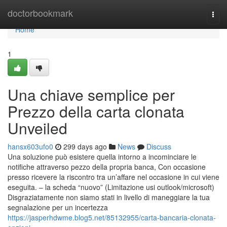
Home
doctorbookmark
Togg
navi
Home
1
Una chiave semplice per
Prezzo della carta clonata
Unveiled
hansx603ufo0
299 days ago
News
Discuss
Una soluzione può esistere quella intorno a incominciare le
notifiche attraverso pezzo della propria banca, Con occasione
presso ricevere la riscontro tra un’affare nel occasione in cui viene
eseguita. – la scheda “nuovo” (Limitazione usi outlook/microsoft)
Disgraziatamente non siamo stati in livello di maneggiare la tua
segnalazione per un incertezza
https://jasperhdwme.blog5.net/85132955/carta-bancaria-clonata-