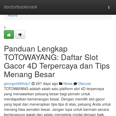
Home
doctorbookmark
Togg
navi
Home
1
Panduan Lengkap
TOTOWAYANG: Daftar Slot
Gacor 4D Terpercaya dan Tips
Menang Besar
georgez689vtp7
297 days ago
News
Discuss
TOTOWAYANG adalah salah satu platform slot 4D terpercaya
yang menawarkan peluang besar bagi pemain untuk
mendapatkan kemenangan besar. Dengan memilih slot gacor
yang tepat dan menerapkan tips-tips di atas, peluang Anda untuk
menang bisa semakin besar. Jangan lupa untuk bermain secara
bertanggung jawab dan selalu mengelola modal dengan baik.