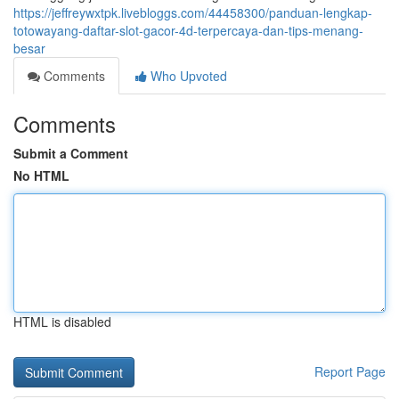
https://jeffreywxtpk.livebloggs.com/44458300/panduan-lengkap-
totowayang-daftar-slot-gacor-4d-terpercaya-dan-tips-menang-
besar
Comments
Who Upvoted
Comments
Submit a Comment
No HTML
HTML is disabled
Report Page