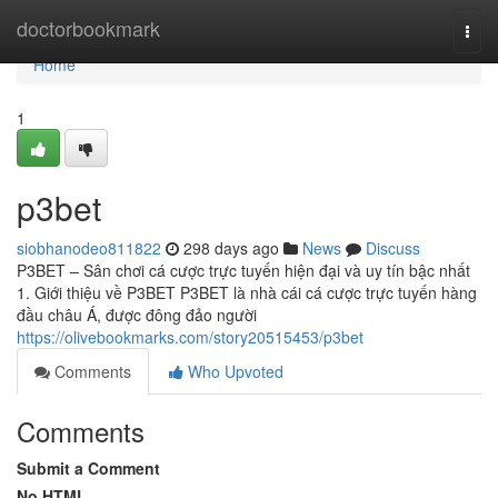
Home
doctorbookmark
Togg
navi
Home
1
p3bet
siobhanodeo811822
298 days ago
News
Discuss
P3BET – Sân chơi cá cược trực tuyến hiện đại và uy tín bậc nhất
1. Giới thiệu về P3BET P3BET là nhà cái cá cược trực tuyến hàng
đầu châu Á, được đông đảo người
https://olivebookmarks.com/story20515453/p3bet
Comments
Who Upvoted
Comments
Submit a Comment
No HTML