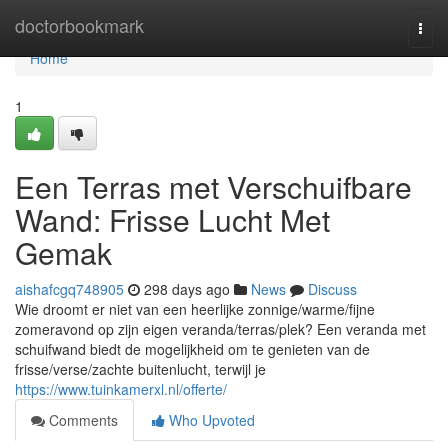
Home
doctorbookmark
Togg
navi
Home
1
Een Terras met Verschuifbare
Wand: Frisse Lucht Met
Gemak
aishafcgq748905
298 days ago
News
Discuss
Wie droomt er niet van een heerlijke zonnige/warme/fijne
zomeravond op zijn eigen veranda/terras/plek? Een veranda met
schuifwand biedt de mogelijkheid om te genieten van de
frisse/verse/zachte buitenlucht, terwijl je
https://www.tuinkamerxl.nl/offerte/
Comments
Who Upvoted