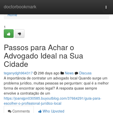
Home
doctorbookmark
Togg
navi
Home
1
Passos para Achar o
Advogado Ideal na Sua
Cidade
teganydgh964317
298 days ago
News
Discuss
A importância de contratar um advogado local Quando surge um
problema jurídico, muitas pessoas se perguntam: qual é a melhor
forma de encontrar apoio legal? A resposta quase sempre
envolve a contratação de um
https://joansjpn030585.buyoutblog.com/37664291/guia-para-
escolher-o-profissional-jurídico-local
Comments
Who Upvoted