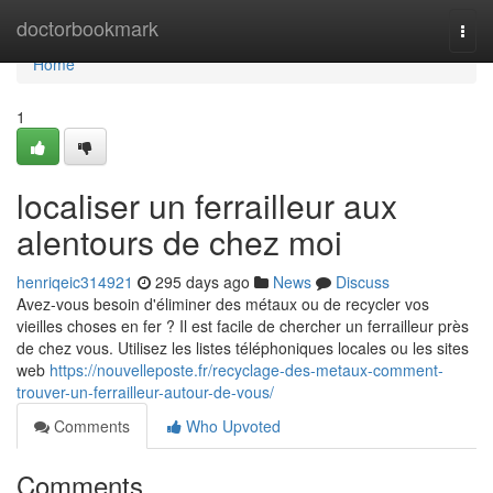
Home
doctorbookmark
Togg
navi
Home
1
localiser un ferrailleur aux
alentours de chez moi
henriqeic314921
295 days ago
News
Discuss
Avez-vous besoin d'éliminer des métaux ou de recycler vos
vieilles choses en fer ? Il est facile de chercher un ferrailleur près
de chez vous. Utilisez les listes téléphoniques locales ou les sites
web
https://nouvelleposte.fr/recyclage-des-metaux-comment-
trouver-un-ferrailleur-autour-de-vous/
Comments
Who Upvoted
Comments