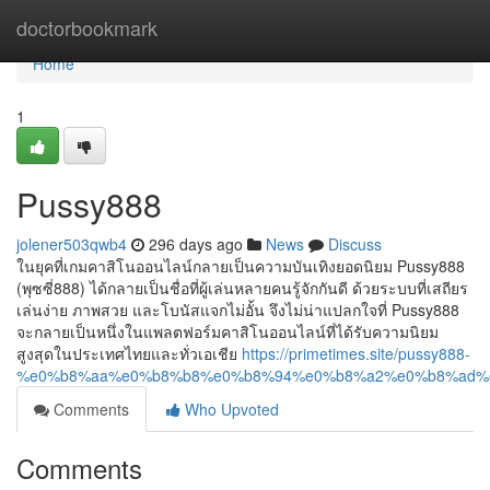
Home
doctorbookmark
Home
1
Pussy888
jolener503qwb4
296 days ago
News
Discuss
ในยุคที่เกมคาสิโนออนไลน์กลายเป็นความบันเทิงยอดนิยม Pussy888
(พุซซี่888) ได้กลายเป็นชื่อที่ผู้เล่นหลายคนรู้จักกันดี ด้วยระบบที่เสถียร
เล่นง่าย ภาพสวย และโบนัสแจกไม่อั้น จึงไม่น่าแปลกใจที่ Pussy888
จะกลายเป็นหนึ่งในแพลตฟอร์มคาสิโนออนไลน์ที่ได้รับความนิยม
สูงสุดในประเทศไทยและทั่วเอเชีย
https://primetimes.site/pussy888-
%e0%b8%aa%e0%b8%b8%e0%b8%94%e0%b8%a2%e0%b8%ad%
Comments
Who Upvoted
Comments