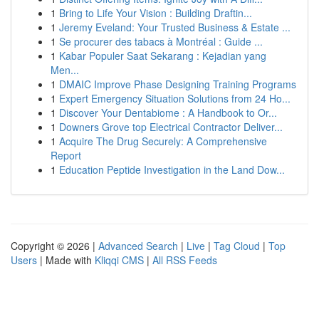
1
Bring to Life Your Vision : Building Draftin...
1
Jeremy Eveland: Your Trusted Business & Estate ...
1
Se procurer des tabacs à Montréal : Guide ...
1
Kabar Populer Saat Sekarang : Kejadian yang
Men...
1
DMAIC Improve Phase Designing Training Programs
1
Expert Emergency Situation Solutions from 24 Ho...
1
Discover Your Dentabiome : A Handbook to Or...
1
Downers Grove top Electrical Contractor Deliver...
1
Acquire The Drug Securely: A Comprehensive
Report
1
Education Peptide Investigation in the Land Dow...
Copyright © 2026 |
Advanced Search
|
Live
|
Tag Cloud
|
Top
Users
| Made with
Kliqqi CMS
|
All RSS Feeds