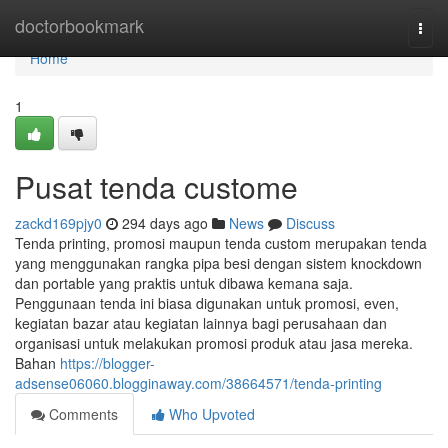
Home
doctorbookmark
Togg
navi
Home
1
Pusat tenda custome
zackd169pjy0
294 days ago
News
Discuss
Tenda printing, promosi maupun tenda custom merupakan tenda
yang menggunakan rangka pipa besi dengan sistem knockdown
dan portable yang praktis untuk dibawa kemana saja.
Penggunaan tenda ini biasa digunakan untuk promosi, even,
kegiatan bazar atau kegiatan lainnya bagi perusahaan dan
organisasi untuk melakukan promosi produk atau jasa mereka.
Bahan
https://blogger-
adsense06060.blogginaway.com/38664571/tenda-printing
Comments
Who Upvoted