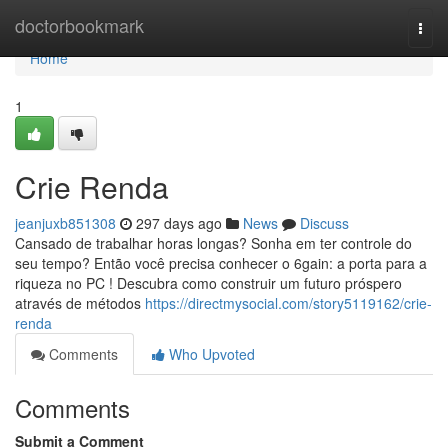
Home
doctorbookmark
Togg
navi
Home
1
Crie Renda
jeanjuxb851308
297 days ago
News
Discuss
Cansado de trabalhar horas longas? Sonha em ter controle do
seu tempo? Então você precisa conhecer o 6gain: a porta para a
riqueza no PC ! Descubra como construir um futuro próspero
através de métodos
https://directmysocial.com/story5119162/crie-
renda
Comments
Who Upvoted
Comments
Submit a Comment