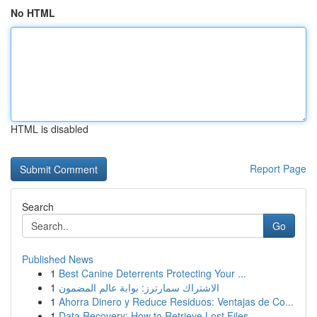
No HTML
HTML is disabled
Report Page
Search
Go
Published News
1
Best Canine Deterrents Protecting Your ...
1
الاشتراك سمارترز: بوابة عالم المضمون
1
Ahorra Dinero y Reduce Residuos: Ventajas de Co...
1
Data Recovery: How to Retrieve Lost Files