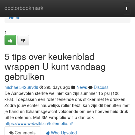
Home
doctorbookmark
Togg
navi
Home
1
5 tips over keukenblad
wrappen U kunt vandaag
gebruiken
michael542u6vd9
295 days ago
News
Discuss
De Aanbevolen sterkte wel niet kan zijn summier 15 psi (100
kPa). Toepassen een roller teneinde ons sticker met te drukken.
Zodra jouw echter nauwelijks roller hebt, kan zijn dit benutten met
je hand en lichaamsgewicht voldoende om een hoeveelheid druk
uit te oefenen. Met 3M-wrapfolie wilt u dan ook
https://www.webwiki.ch/foliemolie.nl/
Comments
Who Upvoted