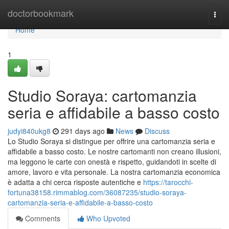
Home
doctorbookmark
Togg
navi
Home
1
Studio Soraya: cartomanzia
seria e affidabile a basso costo
judyi840ukg8
291 days ago
News
Discuss
Lo Studio Soraya si distingue per offrire una cartomanzia seria e
affidabile a basso costo. Le nostre cartomanti non creano illusioni,
ma leggono le carte con onestà e rispetto, guidandoti in scelte di
amore, lavoro e vita personale. La nostra cartomanzia economica
è adatta a chi cerca risposte autentiche e
https://tarocchi-
fortuna38158.rimmablog.com/36087235/studio-soraya-
cartomanzia-seria-e-affidabile-a-basso-costo
Comments
Who Upvoted