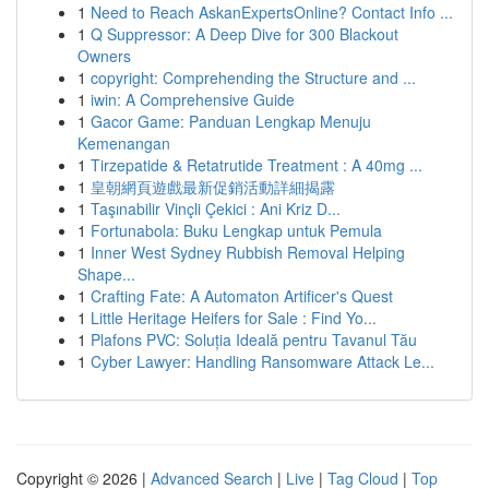
1
Need to Reach AskanExpertsOnline? Contact Info ...
1
Q Suppressor: A Deep Dive for 300 Blackout
Owners
1
copyright: Comprehending the Structure and ...
1
iwin: A Comprehensive Guide
1
Gacor Game: Panduan Lengkap Menuju
Kemenangan
1
Tirzepatide & Retatrutide Treatment : A 40mg ...
1
皇朝網頁遊戲最新促銷活動詳細揭露
1
Taşınabilir Vinçli Çekici : Ani Kriz D...
1
Fortunabola: Buku Lengkap untuk Pemula
1
Inner West Sydney Rubbish Removal Helping
Shape...
1
Crafting Fate: A Automaton Artificer's Quest
1
Little Heritage Heifers for Sale : Find Yo...
1
Plafons PVC: Soluția Ideală pentru Tavanul Tău
1
Cyber Lawyer: Handling Ransomware Attack Le...
Copyright © 2026 |
Advanced Search
|
Live
|
Tag Cloud
|
Top