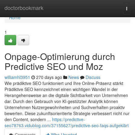
Home
doctorbookmark
Togg
navi
Home
1
Onpage-Optimierung durch
Predictive SEO und Moz
williamhl3951
270 days ago
News
Discuss
Wie prädiktive SEO funktioniert und Ihre Online-Präsenz stärkt
Prädiktive SEO kennzeichnet einen wichtigen Wandel in der
Herangehensweise an die digitale Sichtbarkeit von Unternehmen
dar. Durch den Gebrauch von KI-gestützter Analytik können
Unternehmen Nutzergewohnheiten und Suchverhalten proaktiv
bewerten. Diese zukunftsorientierte Strategie verbessert nicht nur
den Content, sondern ...
https://predictive-
seo78763.vidublog.com/37155627/predictive-seo-faqs-aufgeklärt
Comments
Who Upvoted