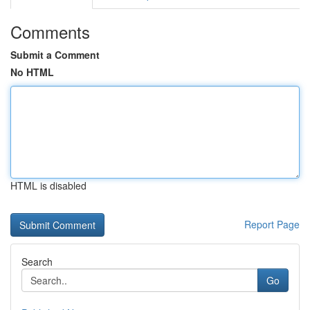
Comments
Submit a Comment
No HTML
HTML is disabled
Report Page
Search
Go