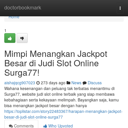
Home
doctorbookmark
Togg
navi
Home
1
Mimpi Menangkan Jackpot
Besar di Judi Slot Online
Surga77!
aishajqcg907023
273 days ago
News
Discuss
Wahana kesenangan dan peluang tak terbatas menantimu di
Surga77, website judi slot online terbaik yang siap membawa
kebahagiaan serta kekayaan melimpah. Bayangkan saja, kamu
bisa menangkan jackpot besar dengan hanya
https://toplistar.com/story22483367/harapan-menangkan-jackpot-
besar-di-judi-slot-online-surga77
Comments
Who Upvoted