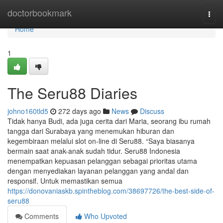
Home
doctorbookmark
Togg
navi
Home
1
The Seru88 Diaries
johno160tld5
272 days ago
News
Discuss
Tidak hanya Budi, ada juga cerita dari Maria, seorang ibu rumah
tangga dari Surabaya yang menemukan hiburan dan
kegembiraan melalui slot on-line di Seru88. “Saya biasanya
bermain saat anak-anak sudah tidur. Seru88 Indonesia
menempatkan kepuasan pelanggan sebagai prioritas utama
dengan menyediakan layanan pelanggan yang andal dan
responsif. Untuk memastikan semua
https://donovaniaskb.spintheblog.com/38697726/the-best-side-of-
seru88
Comments
Who Upvoted