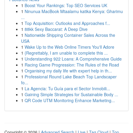
1
Boost Your Rankings: Top SEO Services UK
1
Ninunua MacBook Mtaalamu katika Kenya: Gharimu
...
1
Top Acquisition: Outlooks and Approaches f...
1
88kk Sexy Baccarat: A Deep Dive
1
Nationwide Shipping Container Sales Across the
USA
1
Wake Up to the Web Online Timers You'll Adore
1
{Regrettably, I am unable to complete this ...
1
Understanding 922 Loans: A Comprehensive Guide
1
Racing Game Progression: The Rules of the Road
1
Organising my daily life with expert help in th...
1
Professional Round Lake Beach Top Landscaper
fo...
1
La Agencia: Tu Guía para el Sector Inmobili...
1
Gaining Simple Strategies for Sustainable Body ...
1
QR Code UTM Monitoring Enhance Marketing...
Copyright © 2026 |
Advanced Search
|
Live
|
Tag Cloud
|
Top