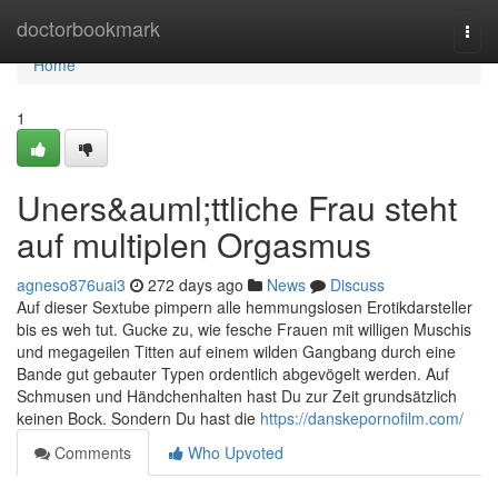
Home
doctorbookmark
Togg
navi
Home
1
Uners&auml;ttliche Frau steht
auf multiplen Orgasmus
agneso876uai3
272 days ago
News
Discuss
Auf dieser Sextube pimpern alle hemmungslosen Erotikdarsteller
bis es weh tut. Gucke zu, wie fesche Frauen mit willigen Muschis
und megageilen Titten auf einem wilden Gangbang durch eine
Bande gut gebauter Typen ordentlich abgevögelt werden. Auf
Schmusen und Händchenhalten hast Du zur Zeit grundsätzlich
keinen Bock. Sondern Du hast die
https://danskepornofilm.com/
Comments
Who Upvoted