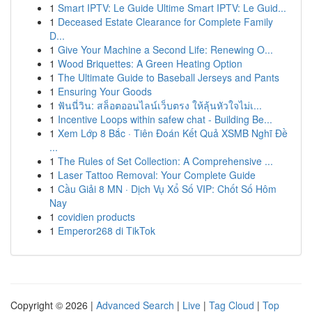
1
Smart IPTV: Le Guide Ultime Smart IPTV: Le Guid...
1
Deceased Estate Clearance for Complete Family
D...
1
Give Your Machine a Second Life: Renewing O...
1
Wood Briquettes: A Green Heating Option
1
The Ultimate Guide to Baseball Jerseys and Pants
1
Ensuring Your Goods
1
ฟันนี่วิน: สล็อตออนไลน์เว็บตรง ให้ลุ้นหัวใจไม่เ...
1
Incentive Loops within safew chat - Building Be...
1
Xem Lớp 8 Bắc · Tiên Đoán Kết Quả XSMB Nghĩ Đề
...
1
The Rules of Set Collection: A Comprehensive ...
1
Laser Tattoo Removal: Your Complete Guide
1
Cầu Giải 8 MN · Dịch Vụ Xổ Số VIP: Chốt Số Hôm
Nay
1
covidien products
1
Emperor268 di TikTok
Copyright © 2026 |
Advanced Search
|
Live
|
Tag Cloud
|
Top