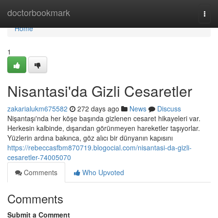
Home
doctorbookmark
Togg
navi
Home
1
Nisantasi'da Gizli Cesaretler
zakarialukm675582
272 days ago
News
Discuss
Nişantaşı'nda her köşe başında gizlenen cesaret hikayeleri var.
Herkesin kalbinde, dışarıdan görünmeyen hareketler taşıyorlar.
Yüzlerin ardına bakınca, göz alıcı bir dünyanın kapısını
https://rebeccasfbm870719.blogocial.com/nisantasi-da-gizli-
cesaretler-74005070
Comments
Who Upvoted
Comments
Submit a Comment