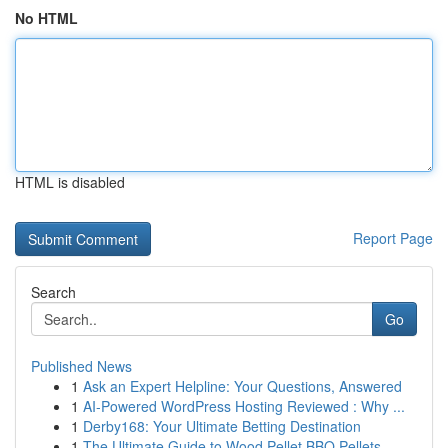
No HTML
HTML is disabled
Report Page
Search
Go
Published News
1
Ask an Expert Helpline: Your Questions, Answered
1
AI-Powered WordPress Hosting Reviewed : Why ...
1
Derby168: Your Ultimate Betting Destination
1
The Ultimate Guide to Wood Pellet BBQ Pellets