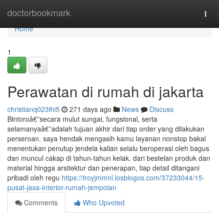
Home
doctorbookmark
Togg
navi
Home
1
Perawatan di rumah di jakarta
christianq023ihi5
271 days ago
News
Discuss
Bintoroâ€”secara mulut sungai, fungsional, serta
selamanyaâ€”adalah tujuan akhir dari tiap order yang dilakukan
perseroan. saya hendak mengasih kamu layanan nonstop bakal
menentukan penutup jendela kalian selalu beroperasi oleh bagus
dan muncul cakap di tahun-tahun kelak. dari bestelan produk dan
material hingga arsitektur dan penerapan, tiap detail ditangani
pribadi oleh regu
https://troyjmmnl.losblogos.com/37233044/15-
pusat-jasa-interior-rumah-jempolan
Comments
Who Upvoted