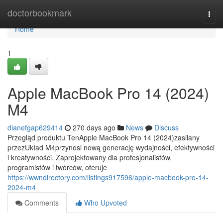
Home
doctorbookmark
Togg
navi
Home
1
Apple MacBook Pro 14 (2024)
M4
dianefgap629414
270 days ago
News
Discuss
Przegląd produktu TenApple MacBook Pro 14 (2024)zasilany
przezUkład M4przynosi nową generację wydajności, efektywności
i kreatywności. Zaprojektowany dla profesjonalistów,
programistów i twórców, oferuje
https://wwndirectory.com/listings917596/apple-macbook-pro-14-
2024-m4
Comments
Who Upvoted